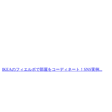
IKEAのフィエルボで部屋をコーディネート！SNS実例...