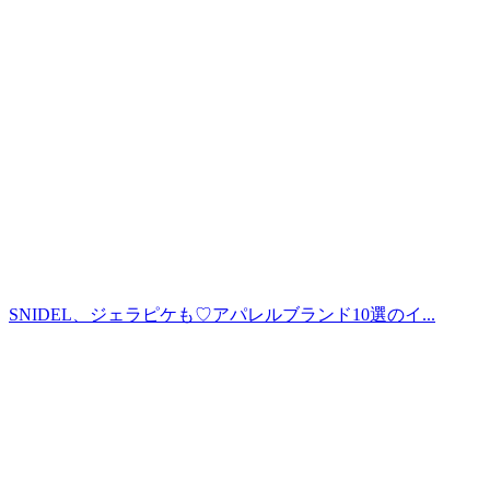
SNIDEL、ジェラピケも♡アパレルブランド10選のイ...