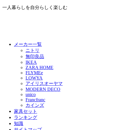
一人暮らしを自分らしく楽しむ
メーカー一覧
ニトリ
無印良品
IKEA
ZARA HOME
FLYMEe
LOWYA
アイリスオーヤマ
MODERN DECO
unico
Francfranc
カインズ
家具セット
ランキング
知識
サイトマップ