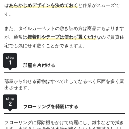
は
あらかじめデザインを決めておく
と作業がスムーズで
す。
また、タイルカーペットの敷き詰め方は商品にもよります
が、通常は
接着剤やテープは使わず置くだけ
なので賃貸住
宅でも気にせず敷くことができますよ。
step
1
部屋を片付ける
部屋から出せる荷物はすべて出してなるべく床面を多く露
出させます。
step
2
フローリングを綺麗にする
フローリングに掃除機をかけて綺麗にし、雑巾などで拭き
ます。水拭きした場合は水滴が残らないよう乾拭きしまし