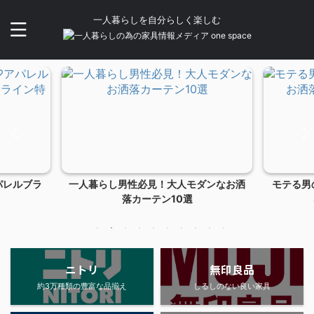
一人暮らしを自分らしく楽しむ
パレルブラ
一人暮らし男性必見！大人モダンなお洒
モテる男
落カーテン10選
ニトリ
無印良品
約3万種類の豊富な品揃え
しるしのない良い家具