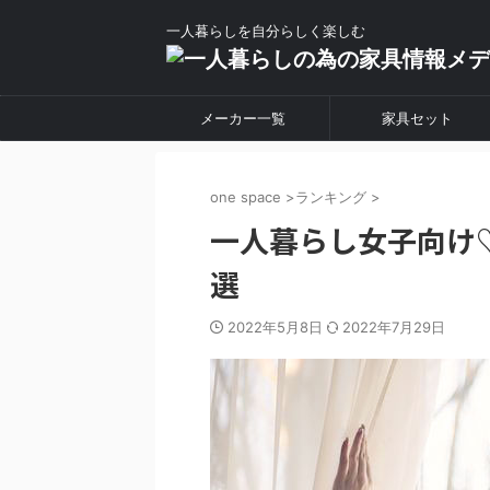
一人暮らしを自分らしく楽しむ
メーカー一覧
家具セット
one space
>
ランキング
>
一人暮らし女子向け
選
2022年5月8日
2022年7月29日