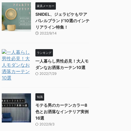
家具メーカー
SNIDEL、ジェラピケも♡ア
パレルブランド10選のインテ
リアライン特集！
2022/9/14
ランキング
一人暮らし男性必見！大人モ
ダンなお洒落カーテン10選
2022/7/29
知識
モテる男のカーテンカラー8
色とお洒落なインテリア実例
16選
2022/9/3