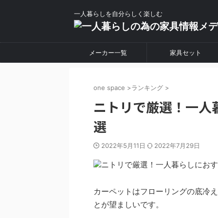
一人暮らしを自分らしく楽しむ
メーカー一覧
家具セット
one space
>
ランキング
>
ニトリで厳選！一人
選
2022年5月11日
2022年7月29日
カーペットはフローリングの底冷え
とが望ましいです。