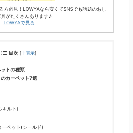
る方必見！LOWYAなら安くてSNSでも話題のおし
家具がたくさんあります♪
LOWYAで見る
目次
[
非表示
]
ペットの種類
のカーペット7選
ルキルト)
ーペット(シールド)