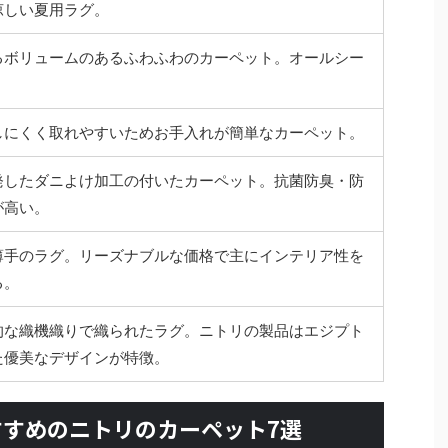
涼しい夏用ラグ。
るボリュームのあるふわふわのカーペット。オールシー
しにくく取れやすいためお手入れが簡単なカーペット。
発したダニよけ加工の付いたカーペット。抗菌防臭・防
が高い。
薄手のラグ。リーズナブルな価格で主にインテリア性を
る。
的な織機織りで織られたラグ。ニトリの製品はエジプト
た優美なデザインが特徴。
すめのニトリのカーペット7選