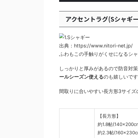
アクセントラグ(Sシャギー
出典：https://www.nitori-net.jp/
ふわもこの手触りがくせになるシャ
しっかりと厚みがあるので防音対策
ールシーズン使える
のも嬉しいです
間取りに合いやすい長方形3サイズ
【長方形】
約1.8帖(140×200c
約2.3帖(160×230c