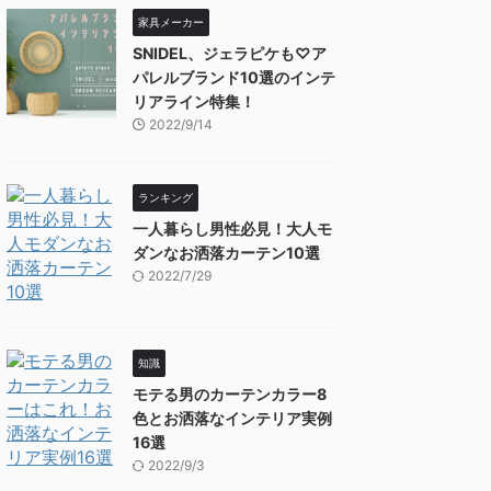
家具メーカー
SNIDEL、ジェラピケも♡ア
パレルブランド10選のインテ
リアライン特集！
2022/9/14
ランキング
一人暮らし男性必見！大人モ
ダンなお洒落カーテン10選
2022/7/29
知識
モテる男のカーテンカラー8
色とお洒落なインテリア実例
16選
2022/9/3