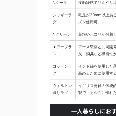
Nクール
接触冷感でひんやり
シャギーラ
毛足が30mm以上あ
グ
ズン使用可。
Nクリーン
花粉やホコリが付着
エアープラ
アース製薬と共同開
ス
炎・消臭など機能性
コットンラ
インド綿を使用した
グ
高めるために使用す
ウィルトン
イギリス発祥の伝統
織りラグ
製で、耐久性に優れ
一人暮らしにおす