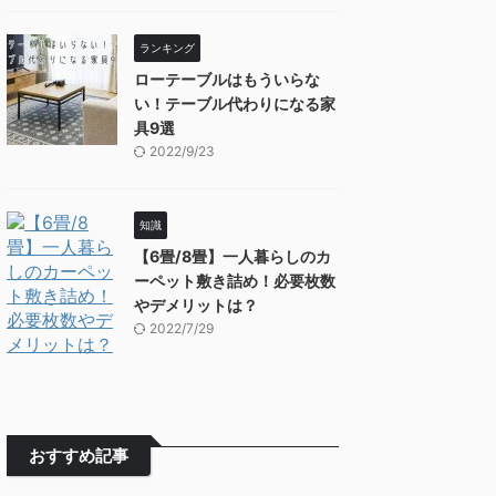
ランキング
ローテーブルはもういらな
い！テーブル代わりになる家
具9選
2022/9/23
知識
【6畳/8畳】一人暮らしのカ
ーペット敷き詰め！必要枚数
やデメリットは？
2022/7/29
おすすめ記事