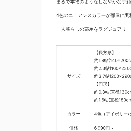
まるで本物のようなしなやかな手触
4色のニュアンスカラーが部屋に調
一人暮らしの部屋をラグジュアリー
【長方形】
約1.8帖(140×200c
約2.3帖(160×230
サイズ
約3.7帖(200×290
【円形】
約0.8帖(直径130c
約1.6帖(直径180cm
カラー
4色（アイボリー/
価格
6,990円～