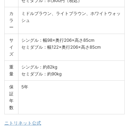
セミダブル：51,800円（税込）
カ
ミドルブラウン、ライトブラウン、ホワイトウォッ
ラ
シュ
ー
サ
シングル：幅98×奥行206×高さ85cm
イ
セミダブル：幅122×奥行206×高さ85cm
ズ
重
シングル：約82kg
量
セミダブル：約90kg
保
5年
証
年
数
ニトリネット公式