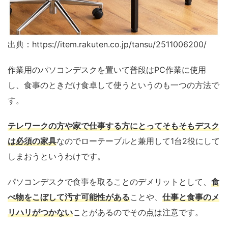
出典：https://item.rakuten.co.jp/tansu/2511006200/
作業用のパソコンデスクを置いて普段はPC作業に使用
し、食事のときだけ食卓して使うというのも一つの方法で
す。
テレワークの方や家で仕事する方にとってそもそもデスク
は必須の家具
なのでローテーブルと兼用して1台2役にして
しまおうというわけです。
パソコンデスクで食事を取ることのデメリットとして、
食
べ物をこぼして汚す可能性がある
ことや、
仕事と食事のメ
リハリがつかない
ことがあるのでその点は注意です。