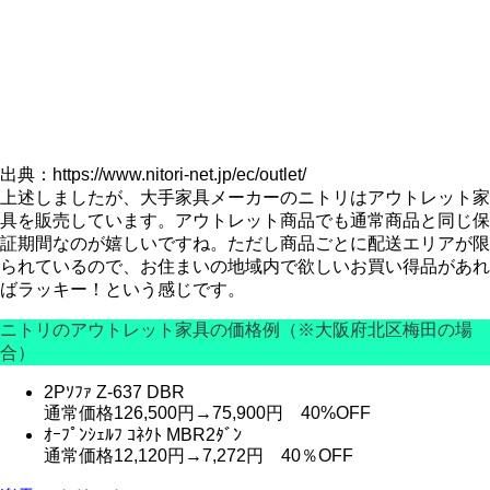
出典：https://www.nitori-net.jp/ec/outlet/
上述しましたが、大手家具メーカーのニトリはアウトレット家
具を販売しています。アウトレット商品でも通常商品と同じ保
証期間なのが嬉しいですね。ただし商品ごとに配送エリアが限
られているので、お住まいの地域内で欲しいお買い得品があれ
ばラッキー！という感じです。
ニトリのアウトレット家具の価格例（※大阪府北区梅田の場
合）
2Pｿﾌｧ Z-637 DBR
通常価格126,500円→75,900円
40%OFF
ｵｰﾌﾟﾝｼｪﾙﾌ ｺﾈｸﾄ MBR2ﾀﾞﾝ
通常価格12,120円→7,272円
40％OFF