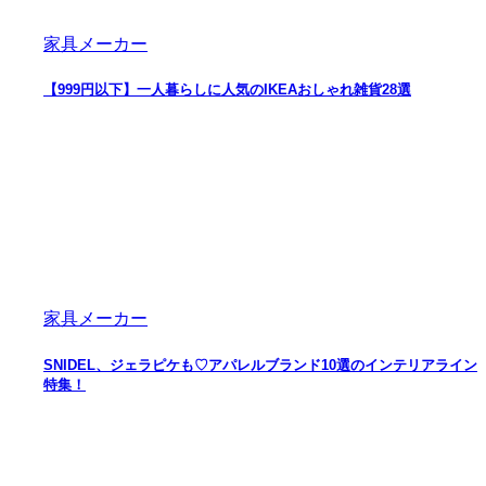
家具メーカー
【999円以下】一人暮らしに人気のIKEAおしゃれ雑貨28選
家具メーカー
SNIDEL、ジェラピケも♡アパレルブランド10選のインテリアライン
特集！