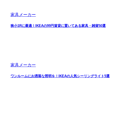
家具メーカー
狭小1Rに最適！IKEAの99円賃貸に置いてある家具・雑貨50選
家具メーカー
ワンルームにお洒落な照明を！IKEAの人気シーリングライト5選