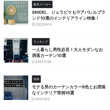
家具メーカー
SNIDEL、ジェラピケも♡アパレルブラ
ンド10選のインテリアライン特集！
2022/9/14
ランキング
一人暮らし男性必見！大人モダンなお
洒落カーテン10選
2022/7/29
知識
モテる男のカーテンカラー8色とお洒落
なインテリア実例16選
2022/9/3